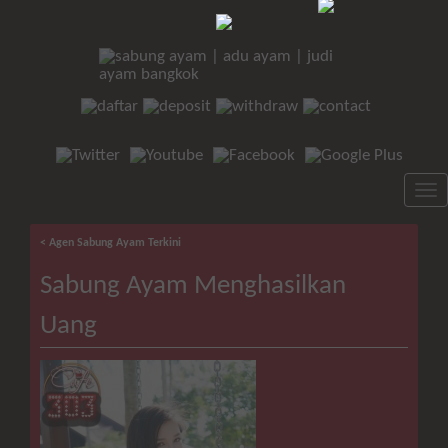
Tog
nav
<
Agen Sabung Ayam Terkini
Sabung Ayam Menghasilkan
Uang