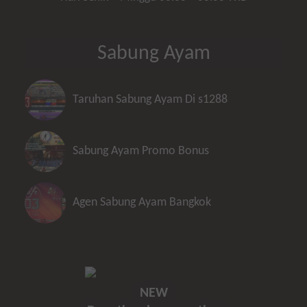
Sabung Ayam
Taruhan Sabung Ayam Di s1288
Sabung Ayam Promo Bonus
Agen Sabung Ayam Bangkok
NEW