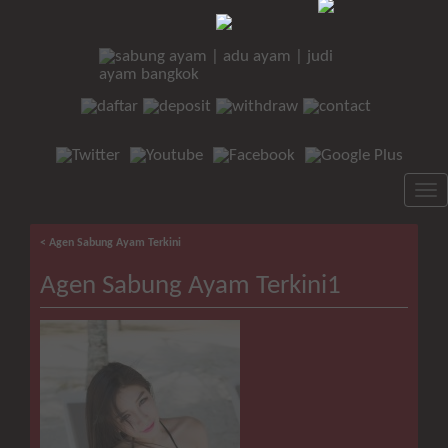
Tog
nav
<
Agen Sabung Ayam Terkini
Agen Sabung Ayam Terkini1