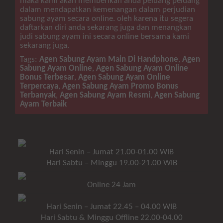
maka kami akan memberikan anda peluang peluang
dalam mendapatkan kemenangan dalam perjudian
sabung ayam secara online. oleh karena itu segera
daftarkan diri anda sekarang juga dan menangkan
judi sabung ayam ini secara online bersama kami
sekarang juga.
Tags:
Agen Sabung Ayam Main Di Handphone
,
Agen
Sabung Ayam Online
,
Agen Sabung Ayam Online
Bonus Terbesar
,
Agen Sabung Ayam Online
Terpercaya
,
Agen Sabung Ayam Promo Bonus
Terbanyak
,
Agen Sabung Ayam Resmi
,
Agen Sabung
Ayam Terbaik
Hari Senin – Jumat 21.00-01.00 WIB
Hari Sabtu – Minggu 19.00-21.00 WIB
Online 24 Jam
Hari Senin – Jumat 22.45 – 04.00 WIB
Hari Sabtu & Minggu Offline 22.00-04.00