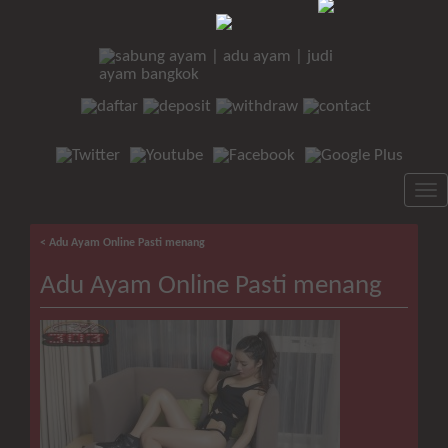
Tog
nav
<
Adu Ayam Online Pasti menang
Adu Ayam Online Pasti menang