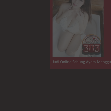
Judi Online Sabung Ayam Menggu