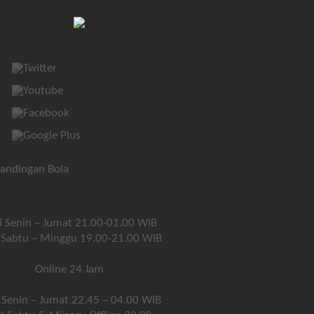
tandingan Bola
i Senin – Jumat 21.00-01.00 WIB
 Sabtu – Minggu 19.00-21.00 WIB
Online 24 Jam
 Senin – Jumat 22.45 – 04.00 WIB