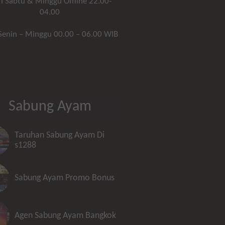
i Sabtu & Minggu Offline 22.00-
04.00
 Senin – Minggu 00.00 – 06.00 WIB
Sabung Ayam
Taruhan Sabung Ayam Di
s1288
Sabung Ayam Promo Bonus
Agen Sabung Ayam Bangkok